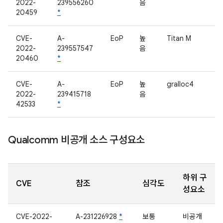
2022-
239556260
음
20459
*
CVE-
A-
EoP
높
Titan M
2022-
239557547
음
20460
*
CVE-
A-
EoP
높
gralloc4
2022-
239415718
음
42533
*
Qualcomm 비공개 소스 구성요소
하위 구
CVE
참조
심각도
성요소
CVE-2022-
A-231226928
*
보통
비공개