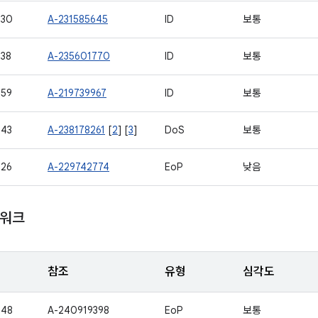
530
A-231585645
ID
보통
38
A-235601770
ID
보통
559
A-219739967
ID
보통
543
A-238178261
[
2
] [
3
]
DoS
보통
526
A-229742774
EoP
낮음
임워크
참조
유형
심각도
548
A-240919398
EoP
보통