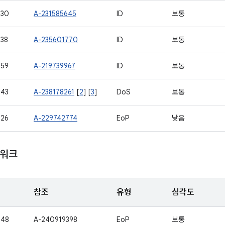
530
A-231585645
ID
보통
38
A-235601770
ID
보통
559
A-219739967
ID
보통
543
A-238178261
[
2
] [
3
]
DoS
보통
526
A-229742774
EoP
낮음
임워크
참조
유형
심각도
548
A-240919398
EoP
보통