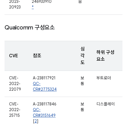
2023-
246933910
음
20923
*
Qualcomm 구성요소
심
하위 구성
CVE
참조
각
요소
도
CVE-
A-238117921
보
부트로더
2022-
QC-
통
22079
CR#2775324
CVE-
A-238117846
보
디스플레이
2022-
QC-
통
25715
CR#3151649
[
2
]