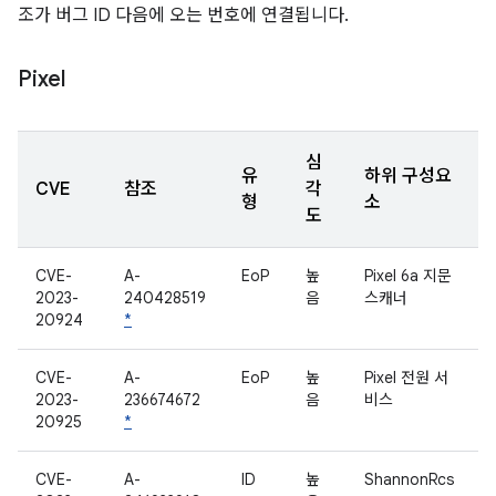
조가 버그 ID 다음에 오는 번호에 연결됩니다.
Pixel
심
유
하위 구성요
CVE
참조
각
형
소
도
CVE-
A-
EoP
높
Pixel 6a 지문
2023-
240428519
음
스캐너
20924
*
CVE-
A-
EoP
높
Pixel 전원 서
2023-
236674672
음
비스
20925
*
CVE-
A-
ID
높
ShannonRcs