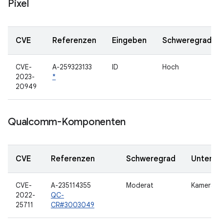
Pixel
CVE
Referenzen
Eingeben
Schweregrad
CVE-
A-259323133
ID
Hoch
2023-
*
20949
Qualcomm-Komponenten
CVE
Referenzen
Schweregrad
Unterk
CVE-
A-235114355
Moderat
Kamera
2022-
QC-
25711
CR#3003049