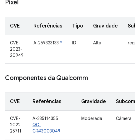
Pixel
CVE
Referências
Tipo
Gravidade
Sub
CVE-
A-259323133
*
ID
Alta
regul
2023-
20949
Componentes da Qualcomm
CVE
Referências
Gravidade
Subcomp
CVE-
A-235114355
Moderada
Câmera
2022-
QC-
25711
CR#3003049