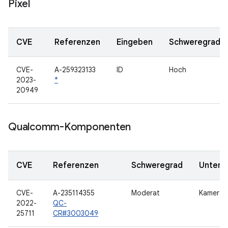
Pixel
CVE
Referenzen
Eingeben
Schweregrad
CVE-
A-259323133
ID
Hoch
2023-
*
20949
Qualcomm-Komponenten
CVE
Referenzen
Schweregrad
Unterk
CVE-
A-235114355
Moderat
Kamera
2022-
QC-
25711
CR#3003049