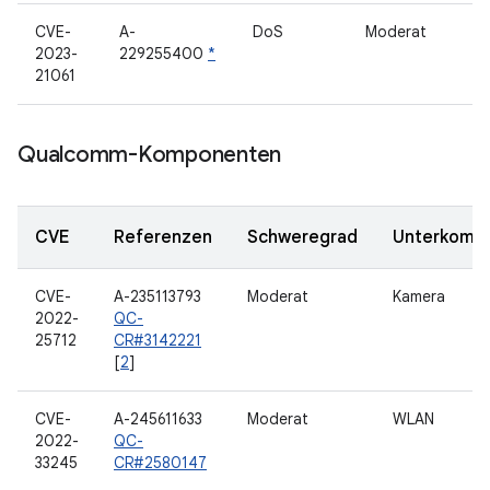
CVE-
A-
DoS
Moderat
2023-
229255400
*
21061
Qualcomm-Komponenten
CVE
Referenzen
Schweregrad
Unterkomp
CVE-
A-235113793
Moderat
Kamera
2022-
QC-
25712
CR#3142221
[
2
]
CVE-
A-245611633
Moderat
WLAN
2022-
QC-
33245
CR#2580147