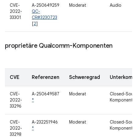
CVE-
A-250649259
Moderat
Audio
2022-
QC-
33301
CR#3230723
[
2
]
proprietäre Qualcomm-Komponenten
CVE
Referenzen
Schweregrad
Unterkomp
CVE-
A-250649587
Moderat
Closed-Sour
2022-
*
Komponente
33296
CVE-
A-232251946
Moderat
Closed-Sour
2022-
*
Komponente
33298