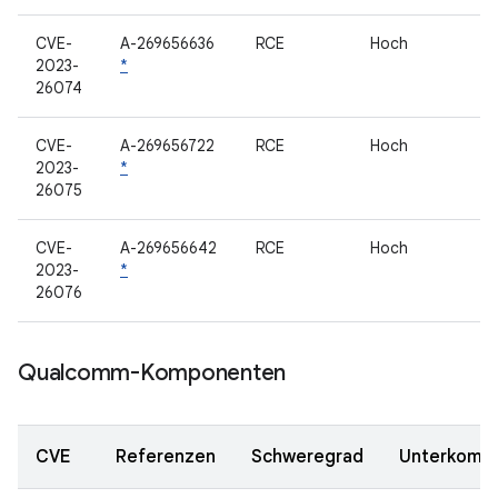
CVE-
A-269656636
RCE
Hoch
2023-
*
26074
CVE-
A-269656722
RCE
Hoch
2023-
*
26075
CVE-
A-269656642
RCE
Hoch
2023-
*
26076
Qualcomm-Komponenten
CVE
Referenzen
Schweregrad
Unterkomp