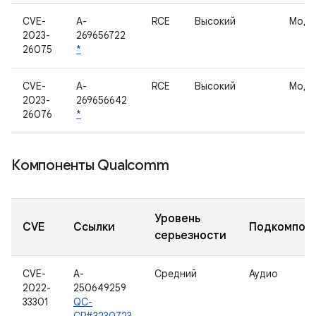
CVE-
A-
RCE
Высокий
Моде
2023-
269656722
26075
*
CVE-
A-
RCE
Высокий
Моде
2023-
269656642
26076
*
Компоненты Qualcomm
Уровень
CVE
Ссылки
Подкомпон
серьезности
CVE-
A-
Средний
Аудио
2022-
250649259
33301
QC-