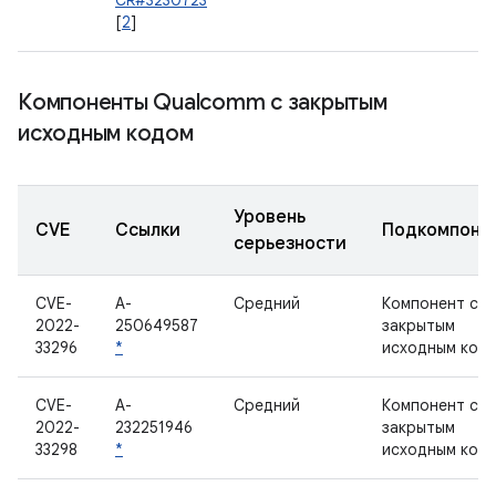
CR#3230723
[
2
]
Компоненты Qualcomm с закрытым
исходным кодом
Уровень
CVE
Ссылки
Подкомпоне
серьезности
CVE-
A-
Средний
Компонент с
2022-
250649587
закрытым
33296
*
исходным код
CVE-
A-
Средний
Компонент с
2022-
232251946
закрытым
33298
*
исходным код