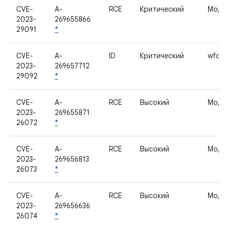
CVE-
A-
RCE
Критический
Моде
2023-
269655866
29091
*
CVE-
A-
ID
Критический
wfc-p
2023-
269657712
29092
*
CVE-
A-
RCE
Высокий
Моде
2023-
269655871
26072
*
CVE-
A-
RCE
Высокий
Моде
2023-
269656813
26073
*
CVE-
A-
RCE
Высокий
Моде
2023-
269656636
26074
*