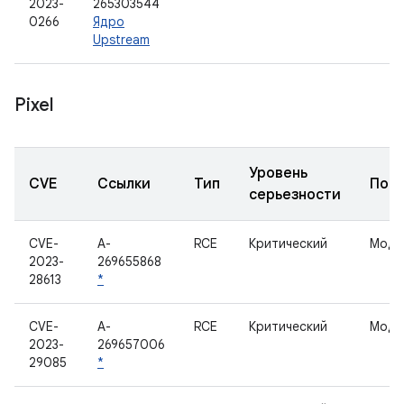
2023-
265303544
0266
Ядро
Upstream
Pixel
Уровень
CVE
Ссылки
Тип
Под
серьезности
CVE-
A-
RCE
Критический
Моде
2023-
269655868
28613
*
CVE-
A-
RCE
Критический
Моде
2023-
269657006
29085
*