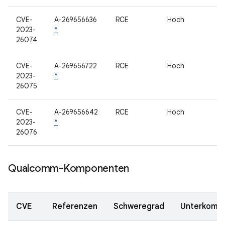
CVE-
A-269656636
RCE
Hoch
2023-
*
26074
CVE-
A-269656722
RCE
Hoch
2023-
*
26075
CVE-
A-269656642
RCE
Hoch
2023-
*
26076
Qualcomm-Komponenten
CVE
Referenzen
Schweregrad
Unterkomp