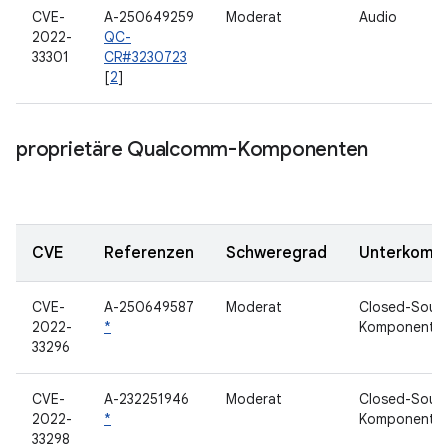
CVE-
A-250649259
Moderat
Audio
2022-
QC-
33301
CR#3230723
[
2
]
proprietäre Qualcomm-Komponenten
CVE
Referenzen
Schweregrad
Unterkomp
CVE-
A-250649587
Moderat
Closed-Sour
2022-
*
Komponente
33296
CVE-
A-232251946
Moderat
Closed-Sour
2022-
*
Komponente
33298