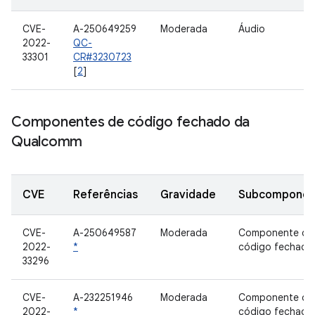
CVE-
A-250649259
Moderada
Áudio
2022-
QC-
33301
CR#3230723
[
2
]
Componentes de código fechado da
Qualcomm
CVE
Referências
Gravidade
Subcomponen
CVE-
A-250649587
Moderada
Componente de
2022-
*
código fechado
33296
CVE-
A-232251946
Moderada
Componente de
2022-
*
código fechado