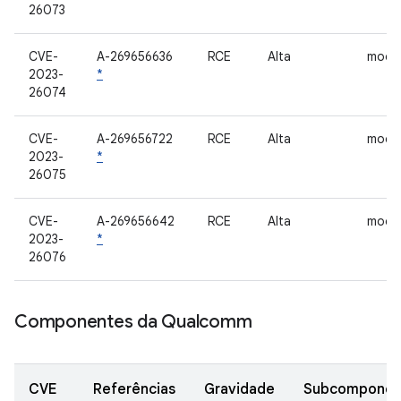
26073
CVE-
A-269656636
RCE
Alta
mod
2023-
*
26074
CVE-
A-269656722
RCE
Alta
mod
2023-
*
26075
CVE-
A-269656642
RCE
Alta
mod
2023-
*
26076
Componentes da Qualcomm
CVE
Referências
Gravidade
Subcomponen