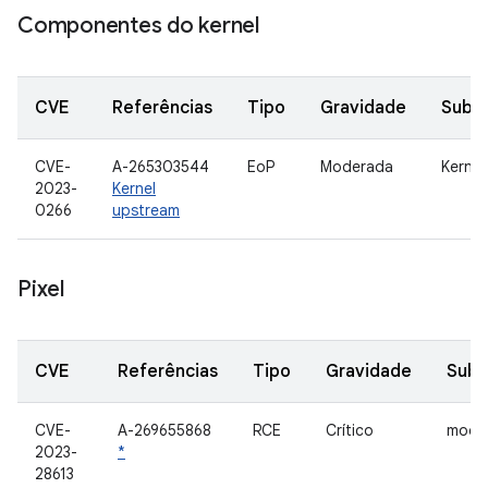
Componentes do kernel
CVE
Referências
Tipo
Gravidade
Subc
CVE-
A-265303544
EoP
Moderada
Kernel
2023-
Kernel
0266
upstream
Pixel
CVE
Referências
Tipo
Gravidade
Sub
CVE-
A-269655868
RCE
Crítico
mod
2023-
*
28613