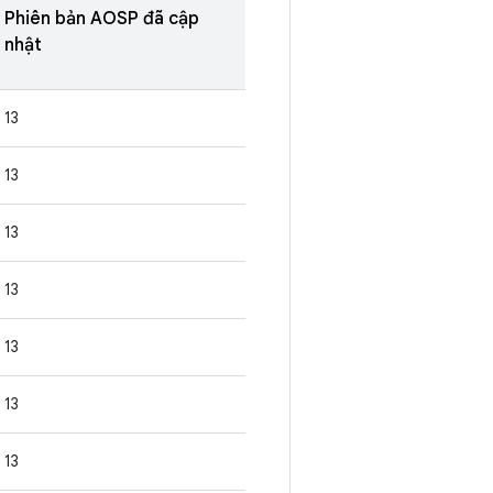
Phiên bản AOSP đã cập
nhật
13
13
13
13
13
13
13