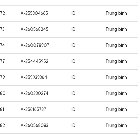
72
A-255304665
ID
Trung bình
73
A-260568245
ID
Trung bình
74
A-260078907
ID
Trung bình
77
A-254445952
ID
Trung bình
79
A-259939364
ID
Trung bình
980
A-260230274
ID
Trung bình
81
A-256165737
ID
Trung bình
82
A-260568083
ID
Trung bình