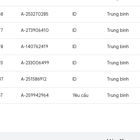
68
A-253270285
ID
Trung bình
77
A-273906410
ID
Trung bình
78
A-140762419
ID
Trung bình
93
A-233006499
ID
Trung bình
37
A-251586912
ID
Trung bình
67
A-259942964
Yêu cầu
Trung bình