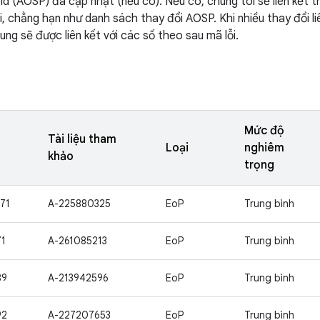
d (AOSP) đã cập nhật (nếu có). Nếu có, chúng tôi sẽ liên kết th
i, chẳng hạn như danh sách thay đổi AOSP. Khi nhiều thay đổi li
ng sẽ được liên kết với các số theo sau mã lỗi.
Mức độ
Tài liệu tham
Loại
nghiêm
khảo
trọng
71
A-225880325
EoP
Trung bình
71
A-261085213
EoP
Trung bình
89
A-213942596
EoP
Trung bình
92
A-227207653
EoP
Trung bình