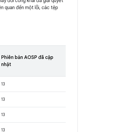
ay đổi công khai đã giải quyết
ên quan đến một lỗi, các tệp
Phiên bản AOSP đã cập
nhật
13
13
13
13