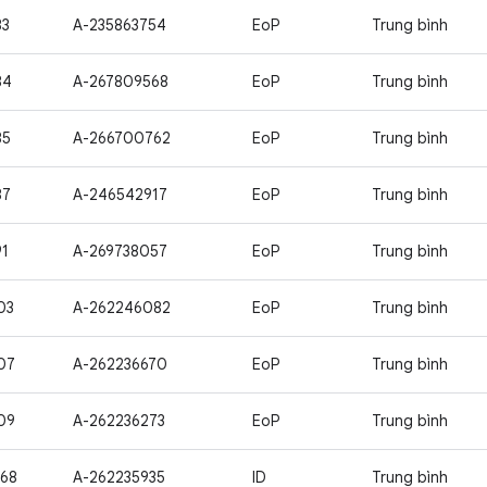
83
A-235863754
EoP
Trung bình
84
A-267809568
EoP
Trung bình
85
A-266700762
EoP
Trung bình
87
A-246542917
EoP
Trung bình
91
A-269738057
EoP
Trung bình
03
A-262246082
EoP
Trung bình
07
A-262236670
EoP
Trung bình
09
A-262236273
EoP
Trung bình
68
A-262235935
ID
Trung bình