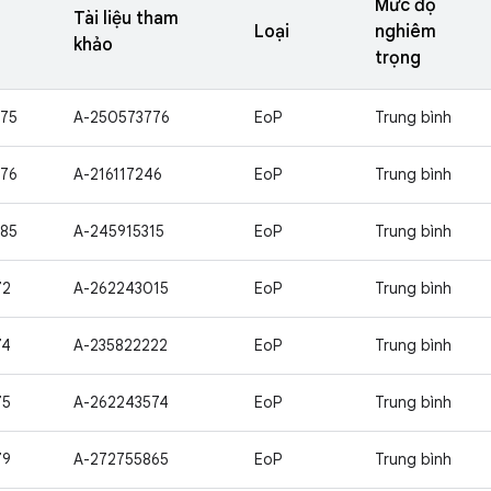
Mức độ
Tài liệu tham
Loại
nghiêm
khảo
trọng
75
A-250573776
EoP
Trung bình
76
A-216117246
EoP
Trung bình
85
A-245915315
EoP
Trung bình
72
A-262243015
EoP
Trung bình
74
A-235822222
EoP
Trung bình
75
A-262243574
EoP
Trung bình
79
A-272755865
EoP
Trung bình