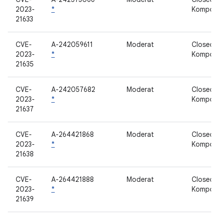
2023-
*
Kompon
21633
CVE-
A-242059611
Moderat
Closed-
2023-
*
Kompon
21635
CVE-
A-242057682
Moderat
Closed-
2023-
*
Kompon
21637
CVE-
A-264421868
Moderat
Closed-
2023-
*
Kompon
21638
CVE-
A-264421888
Moderat
Closed-
2023-
*
Kompon
21639