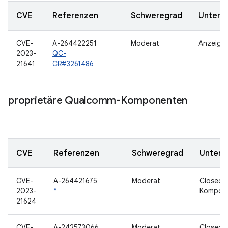
CVE
Referenzen
Schweregrad
Unterk
CVE-
A-264422251
Moderat
Anzeige
2023-
QC-
21641
CR#3261486
proprietäre Qualcomm-Komponenten
CVE
Referenzen
Schweregrad
Unterk
CVE-
A-264421675
Moderat
Closed-
2023-
*
Kompon
21624
CVE-
A-242573066
Moderat
Closed-