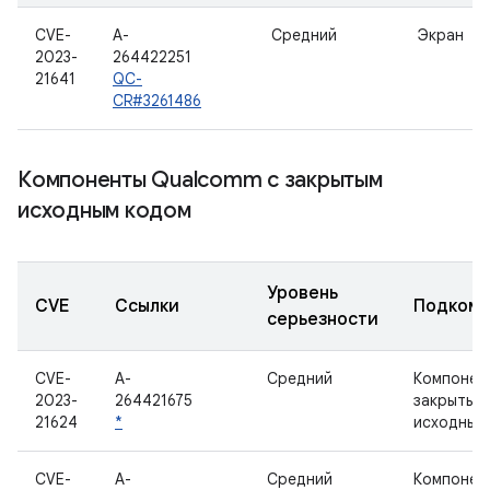
CVE-
A-
Средний
Экран
2023-
264422251
21641
QC-
CR#3261486
Компоненты Qualcomm с закрытым
исходным кодом
Уровень
CVE
Ссылки
Подкомп
серьезности
CVE-
A-
Средний
Компонен
2023-
264421675
закрытым
21624
*
исходным
CVE-
A-
Средний
Компонен