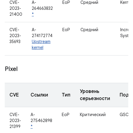
CVE-
A-
EoP
Средний
Kernel
2023-
264663832
21400
*
CVE-
A-
EoP
Средний
Increm
2023-
274172774
System
35693
Upstream
kernel
Pixel
Уровень
CVE
Ссылки
Тип
Подк
серьезности
CVE-
A-
EoP
Критический
GSC
2023-
275462898
21399
*