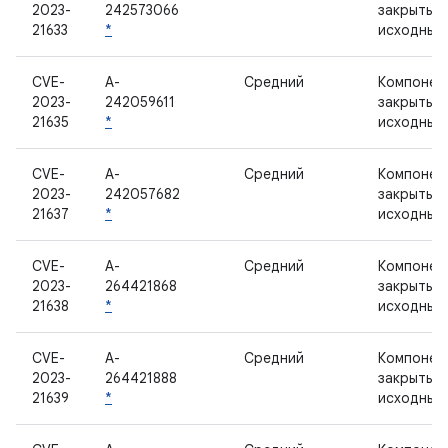
2023-
242573066
закрытым
21633
*
исходным
CVE-
A-
Средний
Компонен
2023-
242059611
закрытым
21635
*
исходным
CVE-
A-
Средний
Компонен
2023-
242057682
закрытым
21637
*
исходным
CVE-
A-
Средний
Компонен
2023-
264421868
закрытым
21638
*
исходным
CVE-
A-
Средний
Компонен
2023-
264421888
закрытым
21639
*
исходным