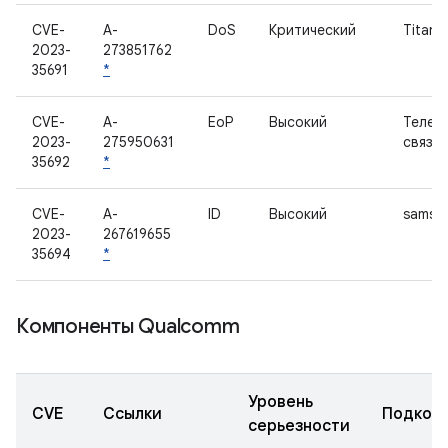
CVE-
A-
DoS
Критический
Titan 
2023-
273851762
35691
*
CVE-
A-
EoP
Высокий
Телеф
2023-
275950631
связь
35692
*
CVE-
A-
ID
Высокий
samsun
2023-
267619655
35694
*
Компоненты Qualcomm
Уровень
CVE
Ссылки
Подком
серьезности