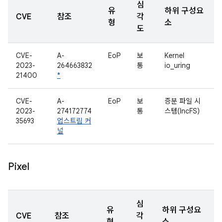
심
유
하위 구성요
CVE
참조
각
형
소
도
CVE-
A-
EoP
보
Kernel
2023-
264663832
통
io_uring
21400
*
CVE-
A-
EoP
보
증분 파일 시
2023-
274172774
통
스템(IncFS)
35693
업스트림 커
널
Pixel
심
유
하위 구성요
CVE
참조
각