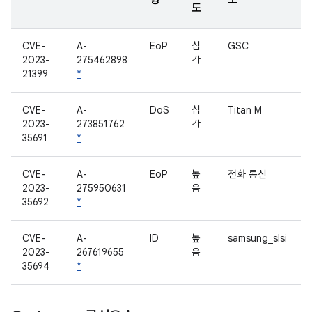
형
소
도
CVE-
A-
EoP
심
GSC
2023-
275462898
각
21399
*
CVE-
A-
DoS
심
Titan M
2023-
273851762
각
35691
*
CVE-
A-
EoP
높
전화 통신
2023-
275950631
음
35692
*
CVE-
A-
ID
높
samsung_slsi
2023-
267619655
음
35694
*