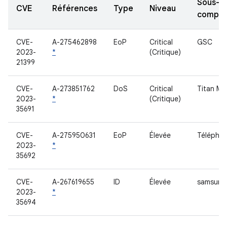
Sous-
CVE
Références
Type
Niveau
compos
CVE-
A-275462898
EoP
Critical
GSC
2023-
*
(Critique)
21399
CVE-
A-273851762
DoS
Critical
Titan M
2023-
*
(Critique)
35691
CVE-
A-275950631
EoP
Élevée
Téléphon
2023-
*
35692
CVE-
A-267619655
ID
Élevée
samsung_
2023-
*
35694