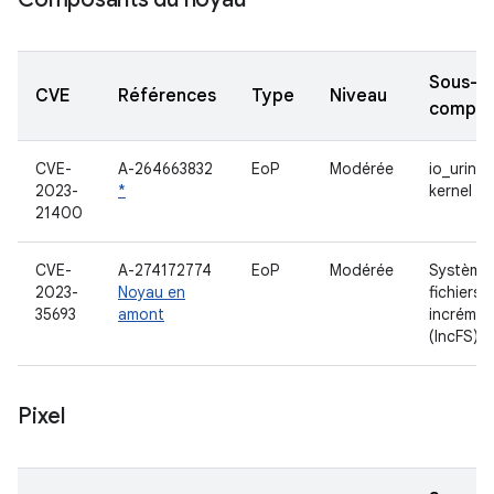
Sous-
CVE
Références
Type
Niveau
compos
CVE-
A-264663832
EoP
Modérée
io_uring
2023-
*
kernel
21400
CVE-
A-274172774
EoP
Modérée
Système
2023-
Noyau en
fichiers
35693
amont
incrémen
(IncFS)
Pixel