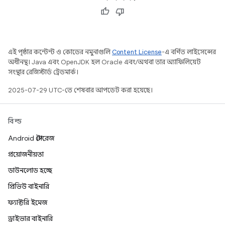
এই পৃষ্ঠার কন্টেন্ট ও কোডের নমুনাগুলি
Content License
-এ বর্ণিত লাইসেন্সের
অধীনস্থ। Java এবং OpenJDK হল Oracle এবং/অথবা তার অ্যাফিলিয়েট
সংস্থার রেজিস্টার্ড ট্রেডমার্ক।
2025-07-29 UTC-তে শেষবার আপডেট করা হয়েছে।
বিল্ড
Android স্টোরেজ
প্রয়োজনীয়তা
ডাউনলোড হচ্ছে
প্রিভিউ বাইনারি
ফ্যাক্টরি ইমেজ
ড্রাইভার বাইনারি