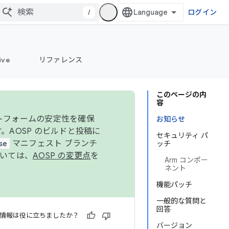
/
ログイン
ive
リファレンス
このページの内
容
ットフォームの安定性を確保
お知らせ
す。AOSP のビルドと投稿に
セキュリティ パ
se
マニフェスト ブランチ
ッチ
ついては、
AOSP の変更点
を
Arm コンポー
ネント
機能パッチ
一般的な質問と
回答
情報は役に立ちましたか？
バージョン