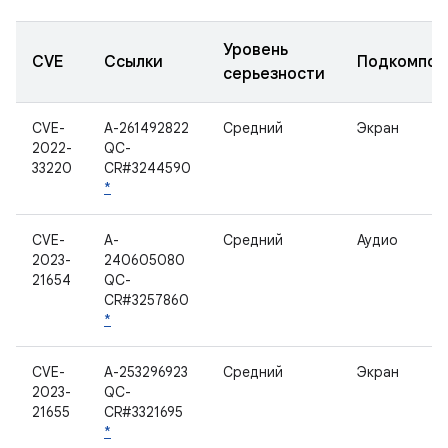
Уровень
CVE
Ссылки
Подкомпон
серьезности
CVE-
A-261492822
Средний
Экран
2022-
QC-
33220
CR#3244590
*
CVE-
A-
Средний
Аудио
2023-
240605080
21654
QC-
CR#3257860
*
CVE-
A-253296923
Средний
Экран
2023-
QC-
21655
CR#3321695
*