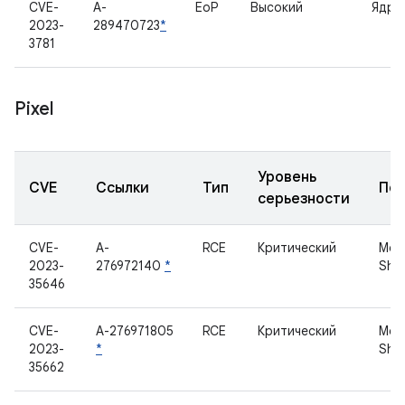
CVE-
A-
EoP
Высокий
Ядро
2023-
289470723
*
3781
Pixel
Уровень
CVE
Ссылки
Тип
По
серьезности
CVE-
A-
RCE
Критический
Мод
2023-
276972140
*
Sha
35646
CVE-
A-276971805
RCE
Критический
Мод
2023-
*
Sha
35662