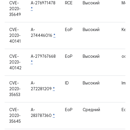
CVE-
A-276971478
RCE
Высокий
Мод
2023-
*
35649
CVE-
A-
EoP
Высокий
Kern
2023-
274446016
*
40141
CVE-
A-279767668
EoP
Высокий
oob
2023-
*
40142
CVE-
A-
ID
Высокий
ImsS
2023-
272281209
*
35653
CVE-
A-
EoP
Средний
Edg
2023-
283787360
*
35645