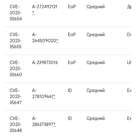
CVE-
A-272492131
EoP
Средний
Дра
2023-
*
35654
CVE-
A-
EoP
Средний
Dar
2023-
264509020
*
35655
CVE-
A-239873016
EoP
Средний
LWI
2023-
35660
CVE-
A-
ID
Средний
Exyn
2023-
278109661
*
35647
CVE-
A-
ID
Средний
Exyn
2023-
286373897
*
35648