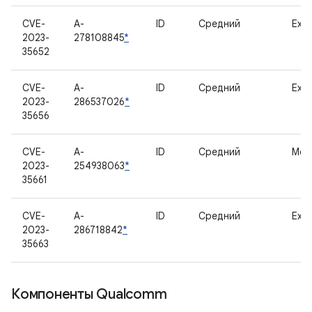
CVE-
A-
ID
Средний
Exyn
2023-
278108845
*
35652
CVE-
A-
ID
Средний
Exyn
2023-
286537026
*
35656
CVE-
A-
ID
Средний
Мод
2023-
254938063
*
35661
CVE-
A-
ID
Средний
Exyn
2023-
286718842
*
35663
Компоненты Qualcomm