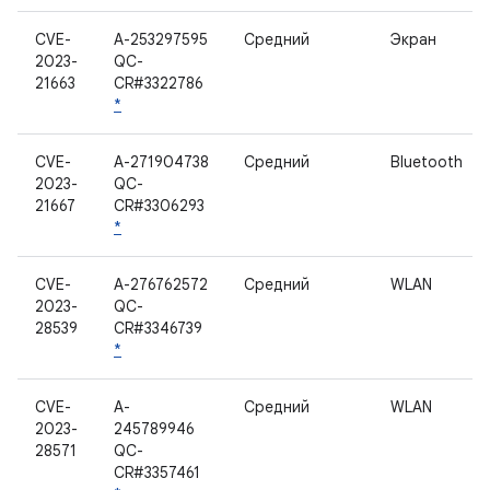
CVE-
A-253297595
Средний
Экран
2023-
QC-
21663
CR#3322786
*
CVE-
A-271904738
Средний
Bluetooth
2023-
QC-
21667
CR#3306293
*
CVE-
A-276762572
Средний
WLAN
2023-
QC-
28539
CR#3346739
*
CVE-
A-
Средний
WLAN
2023-
245789946
28571
QC-
CR#3357461