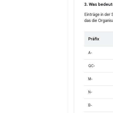
3. Was bedeute
Einträge in der
das die Organis
Präfix
A-
QC-
M-
N-
B-