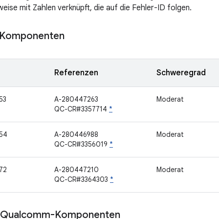
eise mit Zahlen verknüpft, die auf die Fehler-ID folgen.
Komponenten
Referenzen
Schweregrad
53
A-280447263
Moderat
QC-CR#3357714
*
54
A-280446988
Moderat
QC-CR#3356019
*
72
A-280447210
Moderat
QC-CR#3364303
*
e Qualcomm-Komponenten