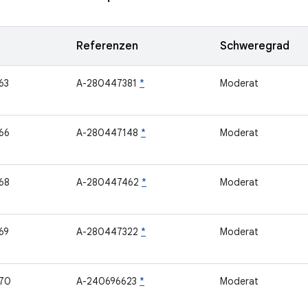
Referenzen
Schweregrad
63
A-280447381
*
Moderat
66
A-280447148
*
Moderat
68
A-280447462
*
Moderat
69
A-280447322
*
Moderat
70
A-240696623
*
Moderat