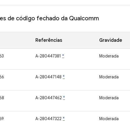
s de código fechado da Qualcomm
Referências
Gravidade
63
A-280447381
*
Moderada
66
A-280447148
*
Moderada
68
A-280447462
*
Moderada
69
A-280447322
*
Moderada