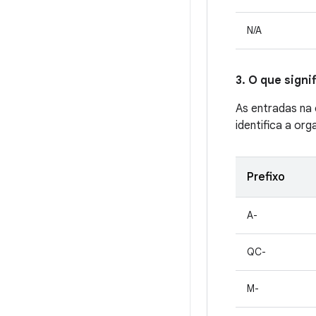
N/A
3. O que sign
As entradas na
identifica a org
Prefixo
A-
QC-
M-