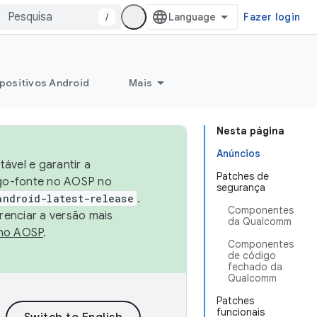
/
Fazer login
positivos Android
Mais
Nesta página
Anúncios
ável e garantir a
Patches de
igo-fonte no AOSP no
segurança
android-latest-release
.
Componentes
renciar a versão mais
da Qualcomm
no AOSP
.
Componentes
de código
fechado da
Qualcomm
Patches
funcionais