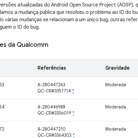
versões atualizadas do Android Open Source Project (AOSP), 
culamos a mudança pública que resolveu o problema ao ID do b
 várias mudanças se relacionam a um único bug, outras refer
guem o ID do bug.
es da Qualcomm
Referências
Gravidade
53
A-280447263
Moderada
QC-CR#3357714
*
54
A-280446988
Moderada
QC-CR#3356019
*
72
A-280447210
Moderada
QC-CR#3364303
*