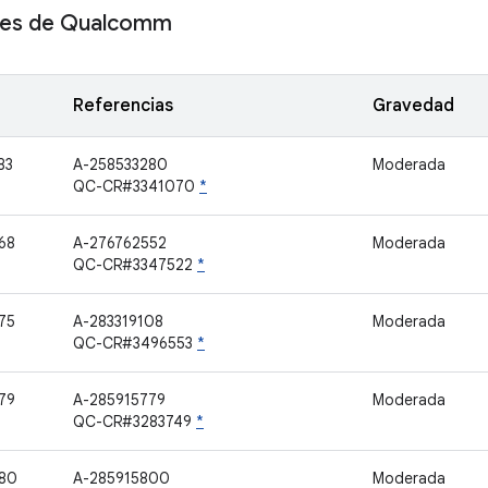
es de Qualcomm
Referencias
Gravedad
83
A-258533280
Moderada
QC-CR#3341070
*
68
A-276762552
Moderada
QC-CR#3347522
*
75
A-283319108
Moderada
QC-CR#3496553
*
79
A-285915779
Moderada
QC-CR#3283749
*
80
A-285915800
Moderada