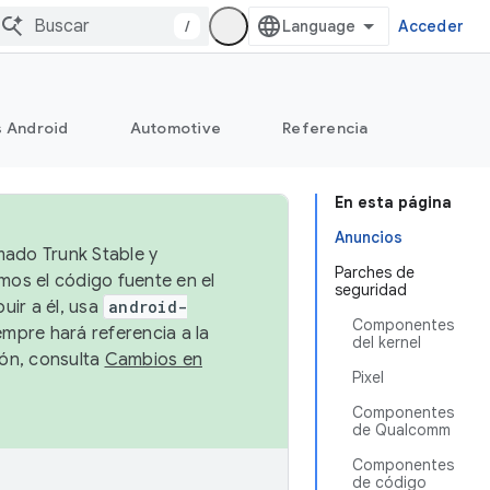
/
Acceder
s Android
Automotive
Referencia
En esta página
Anuncios
mado Trunk Stable y
Parches de
emos el código fuente en el
seguridad
uir a él, usa
android-
Componentes
empre hará referencia a la
del kernel
ión, consulta
Cambios en
Pixel
Componentes
de Qualcomm
Componentes
de código