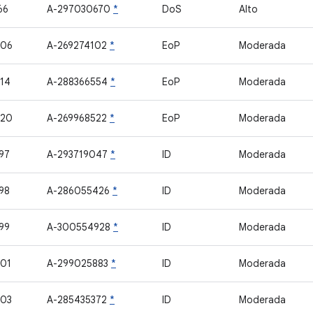
66
A-297030670
*
DoS
Alto
406
A-269274102
*
EoP
Moderada
14
A-288366554
*
EoP
Moderada
420
A-269968522
*
EoP
Moderada
97
A-293719047
*
ID
Moderada
98
A-286055426
*
ID
Moderada
99
A-300554928
*
ID
Moderada
01
A-299025883
*
ID
Moderada
403
A-285435372
*
ID
Moderada