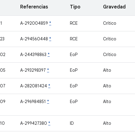
Referencias
Tipo
Gravedad
1
A-292004859
*
RCE
Crítico
23
A-294560448
*
RCE
Crítico
402
A-244398863
*
EoP
Crítico
405
A-293298397
*
EoP
Alto
407
A-282081424
*
EoP
Alto
409
A-296984851
*
EoP
Alto
10
A-299427380
*
ID
Alto