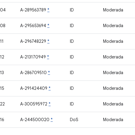
404
A-289563789
*
ID
Moderada
408
A-295653694
*
ID
Moderada
11
A-296748229
*
ID
Moderada
12
A-213170949
*
ID
Moderada
13
A-286709510
*
ID
Moderada
15
A-291424409
*
ID
Moderada
22
A-300595972
*
ID
Moderada
16
A-244500020
*
DoS
Moderada