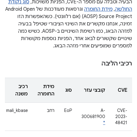
הבעיה וטבלה עם מספר ה-CVE, הפניות משויכות,
סוג נקודת
החולשה
,
מידת החומרה
וגרסאות מעודכנות של Android Open
Source Project‏ (AOSP) (אם רלוונטי). כשהאפשרות הזו
זמינה, אנחנו מקשרים את השינוי הציבורי שטיפל בבעיה
למזהה הבאג, כמו רשימת השינויים ב-AOSP. כשיש כמה
שינויים שקשורים לבאג אחד, הפניות נוספות מקושרות
למספרים שמופיעים אחרי מזהה הבאג.
רכיבי הליבה
מידת
רכיב
CVE
קובצי עזר
סוג
החומרה
משנה
CVE-
A-
EoP
רחב
mali_kbase
300681900
2023-
*
48421