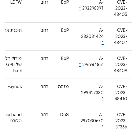
CVE-
A-
EoP
רחב
LDFW
*
293298397
2023-
48405
CVE-
A-
EoP
רחב
תוכנת אתחו
282081424
2023-
*
48407
CVE-
A-
EoP
רחב
מודול הליבה
2023-
296984851
*
של GPU ב-
Pixel
48409
CVE-
A-
מזהה
רחב
Exynos
299427380
2023-
*
48410
CVE-
A-
DoS
רחב
Baseband
2023-
297030670
סלולרי
*
37366