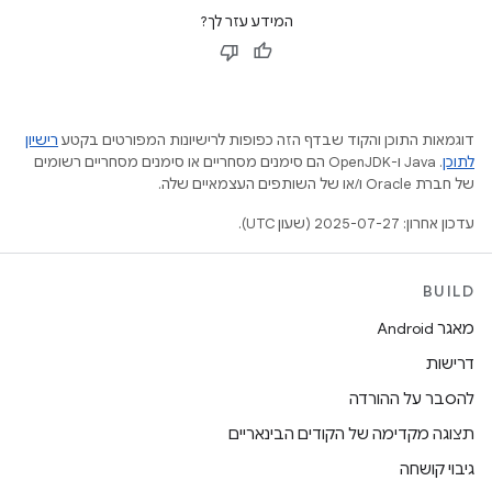
המידע עזר לך?
דוגמאות התוכן והקוד שבדף הזה כפופות לרישיונות המפורטים בקטע
רישיון
לתוכן
.‏ Java ו-OpenJDK הם סימנים מסחריים או סימנים מסחריים רשומים
של חברת Oracle ו/או של השותפים העצמאיים שלה.
עדכון אחרון: 2025-07-27 (שעון UTC).
BUILD
מאגר Android
דרישות
להסבר על ההורדה
תצוגה מקדימה של הקודים הבינאריים
גיבוי קושחה