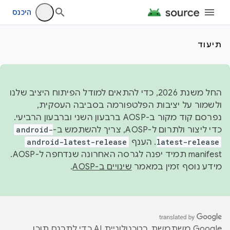
היכנס
תיעוד
החל משנת 2026, כדי להתאים למודל הפיתוח היציב שלנו
ולשמור על יציבות הפלטפורמה בסביבה העסקית,
נפרסם קוד מקור ב-AOSP ברבעון השני וברבעון הרביעי.
כדי ליצור ולתרום ל-AOSP, צריך להשתמש ב-
android-
latest-release
. הענף
android-latest-release
manifest תמיד יפנה לגרסה האחרונה שנדחפה ל-AOSP.
מידע נוסף זמין במאמר
שינויים ב-AOSP
.
‫Google משתמשת בטכנולוגיית AI כדי לתרגם תוכן