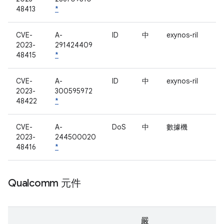
48413
*
CVE-
A-
ID
中
exynos-ril
2023-
291424409
48415
*
CVE-
A-
ID
中
exynos-ril
2023-
300595972
48422
*
CVE-
A-
DoS
中
數據機
2023-
244500020
48416
*
Qualcomm 元件
嚴