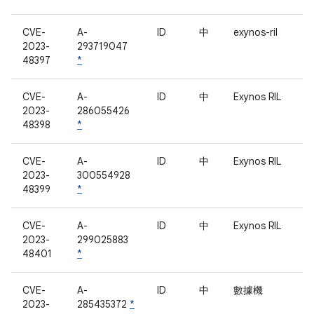
CVE-
A-
ID
中
exynos-ril
2023-
293719047
48397
*
CVE-
A-
ID
中
Exynos RIL
2023-
286055426
48398
*
CVE-
A-
ID
中
Exynos RIL
2023-
300554928
48399
*
CVE-
A-
ID
中
Exynos RIL
2023-
299025883
48401
*
CVE-
A-
ID
中
數據機
2023-
285435372
*