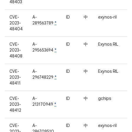
48403
CVE-
A-
ID
中
exynos-ril
2023-
289563789
*
48404
CVE-
A-
ID
中
Exynos RIL
2023-
295653694
*
48408
CVE-
A-
ID
中
Exynos RIL
2023-
296748229
*
48411
CVE-
A-
ID
中
gchips
2023-
213170949
*
48412
CVE-
A-
ID
中
exynos-ril
2023-
286709510