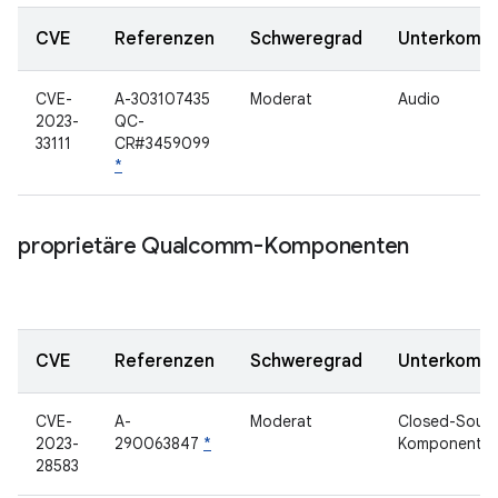
CVE
Referenzen
Schweregrad
Unterkomp
CVE-
A-303107435
Moderat
Audio
2023-
QC-
33111
CR#3459099
*
proprietäre Qualcomm-Komponenten
CVE
Referenzen
Schweregrad
Unterkomp
CVE-
A-
Moderat
Closed-Sourc
2023-
290063847
*
Komponente
28583