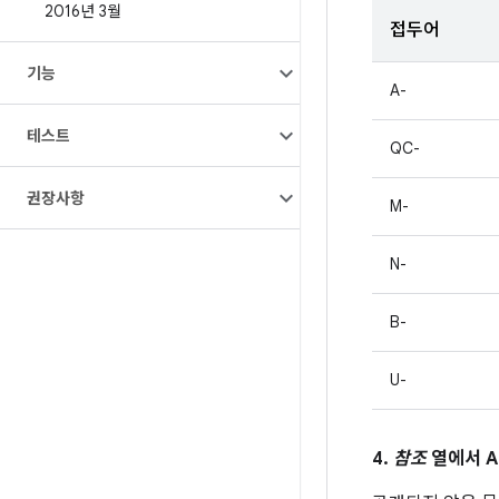
2016년 3월
접두어
기능
A-
테스트
QC-
권장사항
M-
N-
B-
U-
4.
참조
열에서 A