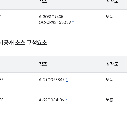
참조
심각도
1
A-303107435
보통
QC-CR#3459099
*
 비공개 소스 구성요소
참조
심각도
83
A-290063847
*
보통
38
A-290064136
*
보통