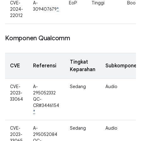
CVE-
A-
EoP
Tinggi
Bootl
2024-
309407679
*
22012
Komponen Qualcomm
Tingkat
CVE
Referensi
Subkomponen
Keparahan
CVE-
A-
Sedang
Audio
2023-
295052332
33064
QC-
CR#3446154
*
CVE-
A-
Sedang
Audio
2023-
295052084
33065
QC-