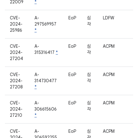
22009
*
CVE-
A-
EoP
심
LDFW
2024-
297569957
각
25986
*
CVE-
A-
EoP
심
ACPM
2024-
315316417
*
각
27204
CVE-
A-
EoP
심
ACPM
2024-
314730477
각
27208
*
CVE-
A-
EoP
심
ACPM
2024-
306615606
각
27210
*
CVE-
A-
EoP
심
ACPM
2024-
306592255
각