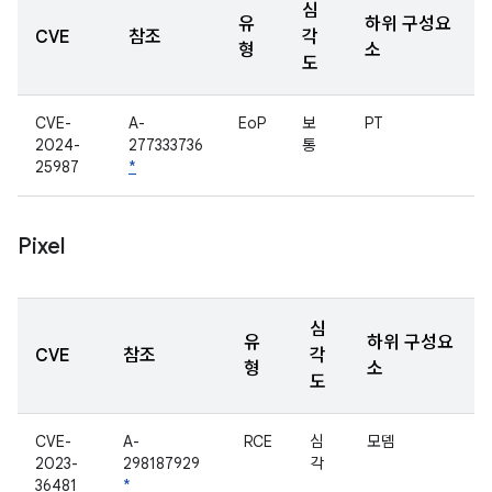
심
유
하위 구성요
CVE
참조
각
형
소
도
CVE-
A-
EoP
보
PT
2024-
277333736
통
25987
*
Pixel
심
유
하위 구성요
CVE
참조
각
형
소
도
CVE-
A-
RCE
심
모뎀
2023-
298187929
각
36481
*