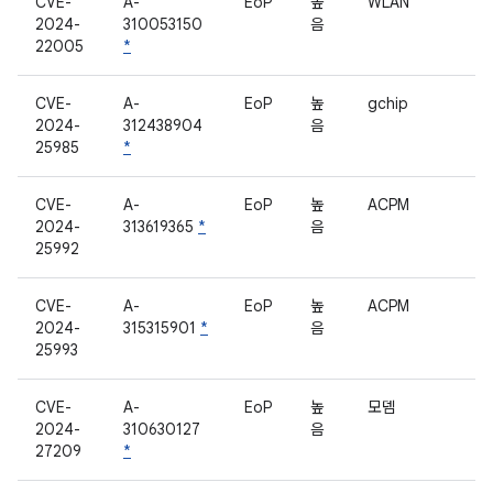
CVE-
A-
EoP
높
WLAN
2024-
310053150
음
22005
*
CVE-
A-
EoP
높
gchip
2024-
312438904
음
25985
*
CVE-
A-
EoP
높
ACPM
2024-
313619365
*
음
25992
CVE-
A-
EoP
높
ACPM
2024-
315315901
*
음
25993
CVE-
A-
EoP
높
모뎀
2024-
310630127
음
27209
*