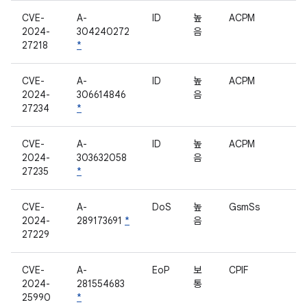
CVE-
A-
ID
높
ACPM
2024-
304240272
음
27218
*
CVE-
A-
ID
높
ACPM
2024-
306614846
음
27234
*
CVE-
A-
ID
높
ACPM
2024-
303632058
음
27235
*
CVE-
A-
DoS
높
GsmSs
2024-
289173691
*
음
27229
CVE-
A-
EoP
보
CPIF
2024-
281554683
통
25990
*