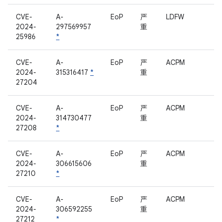
CVE-
A-
EoP
严
LDFW
2024-
297569957
重
25986
*
CVE-
A-
EoP
严
ACPM
2024-
315316417
*
重
27204
CVE-
A-
EoP
严
ACPM
2024-
314730477
重
27208
*
CVE-
A-
EoP
严
ACPM
2024-
306615606
重
27210
*
CVE-
A-
EoP
严
ACPM
2024-
306592255
重
27212
*