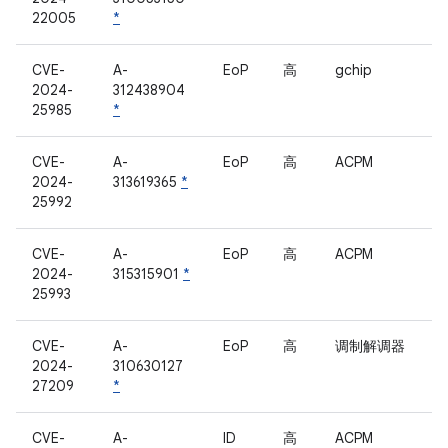
22005
*
CVE-
A-
EoP
高
gchip
2024-
312438904
25985
*
CVE-
A-
EoP
高
ACPM
2024-
313619365
*
25992
CVE-
A-
EoP
高
ACPM
2024-
315315901
*
25993
CVE-
A-
EoP
高
调制解调器
2024-
310630127
27209
*
CVE-
A-
ID
高
ACPM