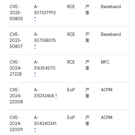
CVE-
A-
RCE
严
Baseband
2023-
307537992
重
50805
*
CVE-
A-
RCE
严
Baseband
2023-
307538015
重
50807
*
CVE-
A-
RCE
严
MFC
2024-
316354570
重
27228
*
CVE-
A-
EoP
严
ACPM
2024-
315313468
*
重
22008
CVE-
A-
EoP
严
ACPM
2024-
304240341
重
22009
*