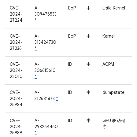
CVE-
A-
EoP
中
Little Kernel
2024-
309476533
27224
*
CVE-
A-
EoP
中
Kernel
2024-
313424730
27236
*
CVE-
A-
ID
中
ACPM
2024-
306615610
22010
*
CVE-
A-
ID
中
dumpstate
2024-
312681873
*
25984
CVE-
A-
ID
中
GPU 驱动程
2024-
298264460
序
25989
*