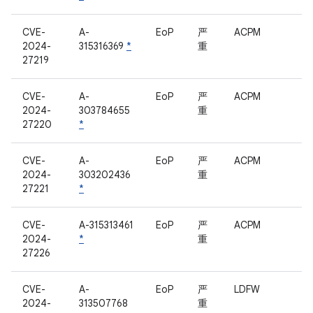
CVE-
A-
EoP
严
ACPM
2024-
315316369
*
重
27219
CVE-
A-
EoP
严
ACPM
2024-
303784655
重
27220
*
CVE-
A-
EoP
严
ACPM
2024-
303202436
重
27221
*
CVE-
A-315313461
EoP
严
ACPM
2024-
*
重
27226
CVE-
A-
EoP
严
LDFW
2024-
313507768
重