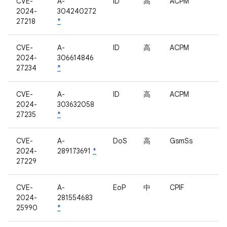
CVE-
A-
ID
高
ACPM
2024-
304240272
27218
*
CVE-
A-
ID
高
ACPM
2024-
306614846
27234
*
CVE-
A-
ID
高
ACPM
2024-
303632058
27235
*
CVE-
A-
DoS
高
GsmSs
2024-
289173691
*
27229
CVE-
A-
EoP
中
CPIF
2024-
281554683
25990
*