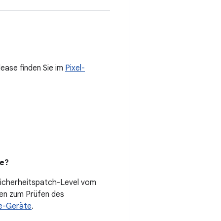
lease finden Sie im
Pixel-
de?
Sicherheitspatch-Level vom
en zum Prüfen des
le-Geräte
.