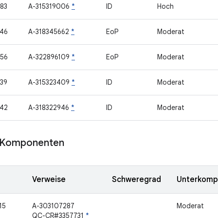
83
A-315319006
*
ID
Hoch
46
A-318345662
*
EoP
Moderat
56
A-322896109
*
EoP
Moderat
39
A-315323409
*
ID
Moderat
42
A-318322946
*
ID
Moderat
Komponenten
Verweise
Schweregrad
Unterkomp
15
A-303107287
Moderat
QC-CR#3357731
*