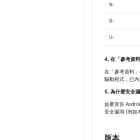
N-
B-
U-
4. 在「參考資
在「參考資料」
驅動程式，已內
5. 為什麼安全
如要宣告 And
安全漏洞 (例
版本