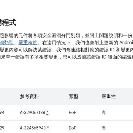
補程式
題影響的元件將各項安全漏洞分門別類，並附上問題說明和一份 
洞類型
、
嚴重程度
。在適用情況下，我們也會附上更新的 Android
更內容可以解決某錯誤，我們會連結相對應的錯誤 ID 和變更內容 (
如果單一錯誤有多項相關變更，您可以透過該錯誤 ID 後面的編
參考資料
類型
嚴重性
94
A-329067188
*
EoP
高
29
A-324565943
*
EoP
高