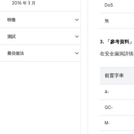
2016 年 3 月
DoS
特徵
無
測試
3. 「參考資料」
最佳做法
在安全漏洞詳情
前置字串
A-
QC-
M-