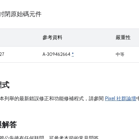
m 封閉原始碼元件
參考資料
嚴重性
27
A-309462664
*
中等
程式
本列舉的最新錯誤修正和功能修補程式，請參閱
Pixel 社群論壇
與解答
篇公告後有任何疑問，可參考本節的常見問答。