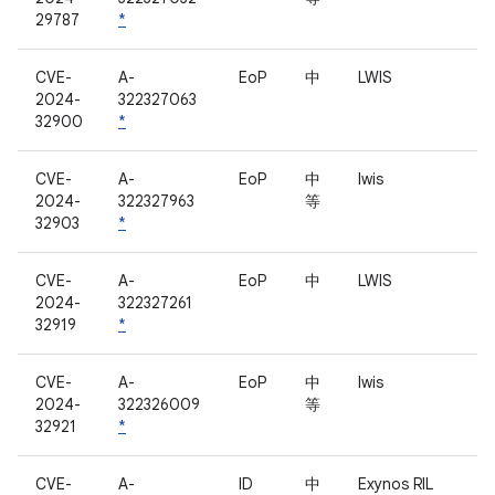
29787
*
CVE-
A-
EoP
中
LWIS
2024-
322327063
32900
*
CVE-
A-
EoP
中
lwis
2024-
322327963
等
32903
*
CVE-
A-
EoP
中
LWIS
2024-
322327261
32919
*
CVE-
A-
EoP
中
lwis
2024-
322326009
等
32921
*
CVE-
A-
ID
中
Exynos RIL