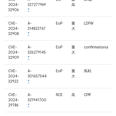
2024-
327277969
高
32906
*
CVE-
A-
EoP
重
LDFW
2024-
314822767
大
32908
*
CVE-
A-
EoP
重
confirmationui
2024-
326279145
大
32909
*
CVE-
A-
EoP
重
馬利
2024-
301657544
大
32922
*
CVE-
A-
RCE
高
CPIF
2024-
321941700
29786
*