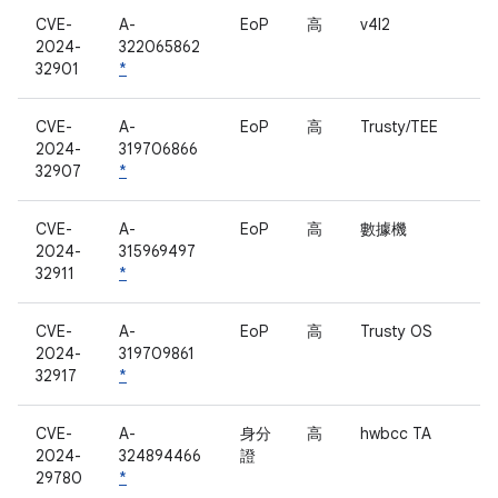
CVE-
A-
EoP
高
v4l2
2024-
322065862
32901
*
CVE-
A-
EoP
高
Trusty/TEE
2024-
319706866
32907
*
CVE-
A-
EoP
高
數據機
2024-
315969497
32911
*
CVE-
A-
EoP
高
Trusty OS
2024-
319709861
32917
*
CVE-
A-
身分
高
hwbcc TA
2024-
324894466
證
29780
*