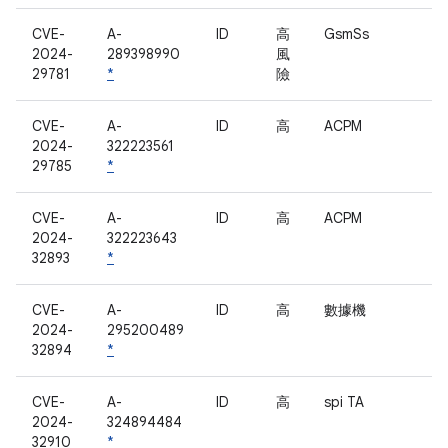
CVE-
A-
ID
高
GsmSs
2024-
289398990
風
29781
*
險
CVE-
A-
ID
高
ACPM
2024-
322223561
29785
*
CVE-
A-
ID
高
ACPM
2024-
322223643
32893
*
CVE-
A-
ID
高
數據機
2024-
295200489
32894
*
CVE-
A-
ID
高
spi TA
2024-
324894484
32910
*