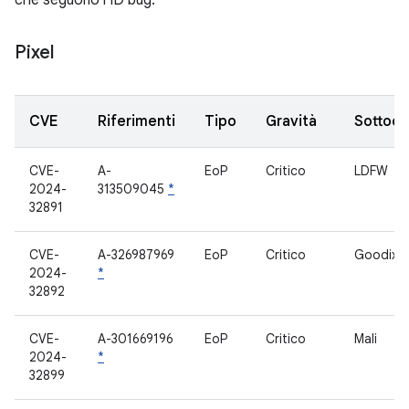
che seguono l'ID bug.
Pixel
CVE
Riferimenti
Tipo
Gravità
Sottoc
CVE-
A-
EoP
Critico
LDFW
2024-
313509045
*
32891
CVE-
A-326987969
EoP
Critico
Goodix
2024-
*
32892
CVE-
A-301669196
EoP
Critico
Mali
2024-
*
32899