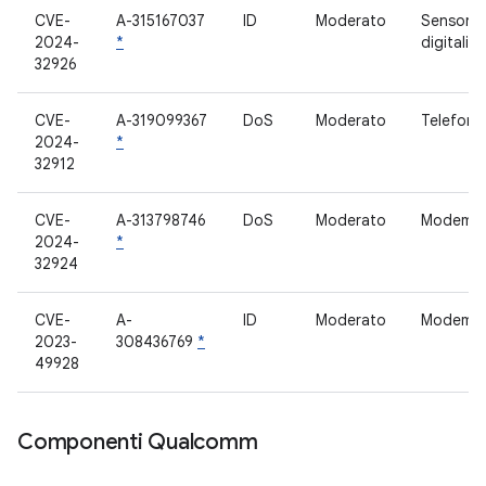
CVE-
A-315167037
ID
Moderato
Sensore 
2024-
*
digitali
32926
CVE-
A-319099367
DoS
Moderato
Telefoni
2024-
*
32912
CVE-
A-313798746
DoS
Moderato
Modem
2024-
*
32924
CVE-
A-
ID
Moderato
Modem
2023-
308436769
*
49928
Componenti Qualcomm