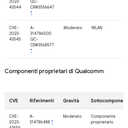
2023-
QC-
43544
CR#3556647
*
CVE-
A-
Moderato
WLAN
2023-
314786500
43545
QC-
CR#3568577
*
Componenti proprietari di Qualcomm
CVE
Riferimenti
Gravità
Sottocomponent
CVE-
A-
Moderato
Componente
2023-
314786488
*
proprietario
43555