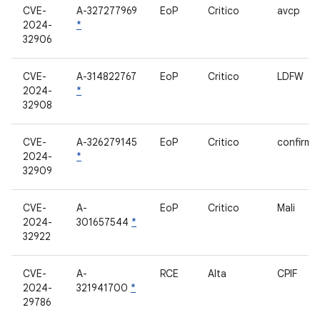
CVE-
A-327277969
EoP
Critico
avcp
2024-
*
32906
CVE-
A-314822767
EoP
Critico
LDFW
2024-
*
32908
CVE-
A-326279145
EoP
Critico
confirma
2024-
*
32909
CVE-
A-
EoP
Critico
Mali
2024-
301657544
*
32922
CVE-
A-
RCE
Alta
CPIF
2024-
321941700
*
29786