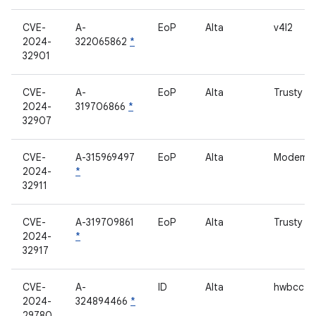
CVE-
A-
EoP
Alta
v4l2
2024-
322065862
*
32901
CVE-
A-
EoP
Alta
Trusty / 
2024-
319706866
*
32907
CVE-
A-315969497
EoP
Alta
Modem
2024-
*
32911
CVE-
A-319709861
EoP
Alta
Trusty O
2024-
*
32917
CVE-
A-
ID
Alta
hwbcc T
2024-
324894466
*
29780