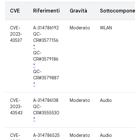
CVE
Riferimenti
Gravità
Sottocomponen
CVE-
A-314786192
Moderato
WLAN
2023-
QC-
43537
CR#3577156
*
QC-
CR#3579186
*
QC-
CR#3579887
*
CVE-
A-314786138
Moderato
Audio
2023-
QC-
43543
CR#3555530
*
CVE-
A-314786525
Moderato
Audio