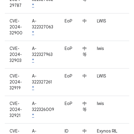
29787
*
CVE-
A-
EoP
中
LWIS
2024-
322327063
32900
*
CVE-
A-
EoP
中
lwis
2024-
322327963
等
32903
*
CVE-
A-
EoP
中
LWIS
2024-
322327261
32919
*
CVE-
A-
EoP
中
lwis
2024-
322326009
等
32921
*
CVE-
A-
ID
中
Exynos RIL