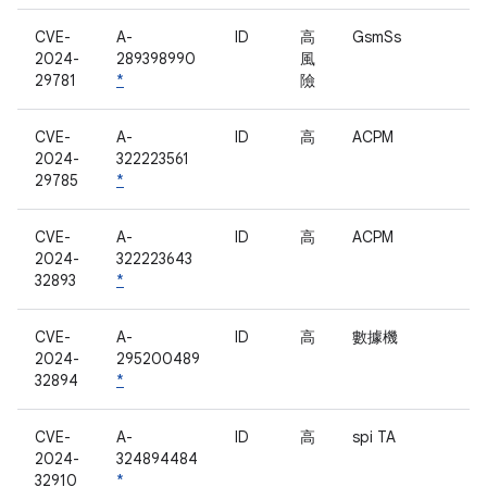
CVE-
A-
ID
高
GsmSs
2024-
289398990
風
29781
*
險
CVE-
A-
ID
高
ACPM
2024-
322223561
29785
*
CVE-
A-
ID
高
ACPM
2024-
322223643
32893
*
CVE-
A-
ID
高
數據機
2024-
295200489
32894
*
CVE-
A-
ID
高
spi TA
2024-
324894484
32910
*