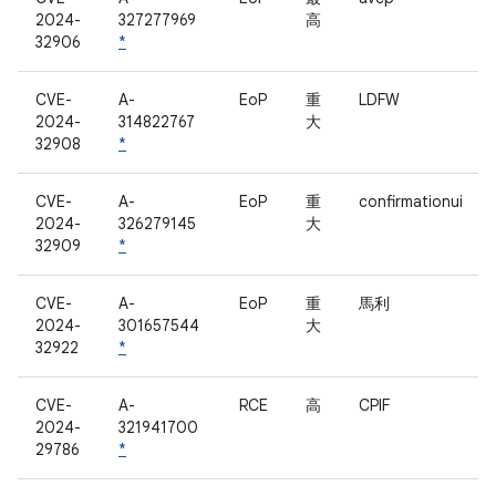
2024-
327277969
高
32906
*
CVE-
A-
EoP
重
LDFW
2024-
314822767
大
32908
*
CVE-
A-
EoP
重
confirmationui
2024-
326279145
大
32909
*
CVE-
A-
EoP
重
馬利
2024-
301657544
大
32922
*
CVE-
A-
RCE
高
CPIF
2024-
321941700
29786
*