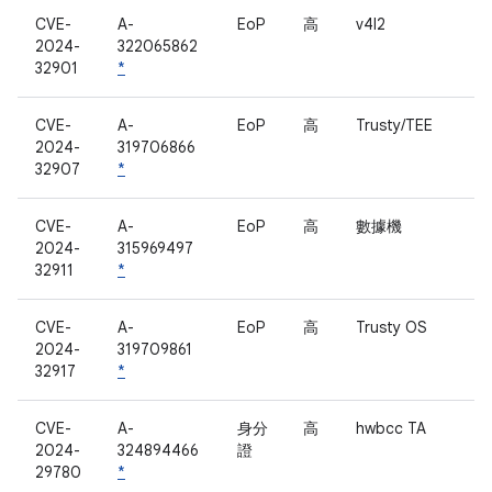
CVE-
A-
EoP
高
v4l2
2024-
322065862
32901
*
CVE-
A-
EoP
高
Trusty/TEE
2024-
319706866
32907
*
CVE-
A-
EoP
高
數據機
2024-
315969497
32911
*
CVE-
A-
EoP
高
Trusty OS
2024-
319709861
32917
*
CVE-
A-
身分
高
hwbcc TA
2024-
324894466
證
29780
*