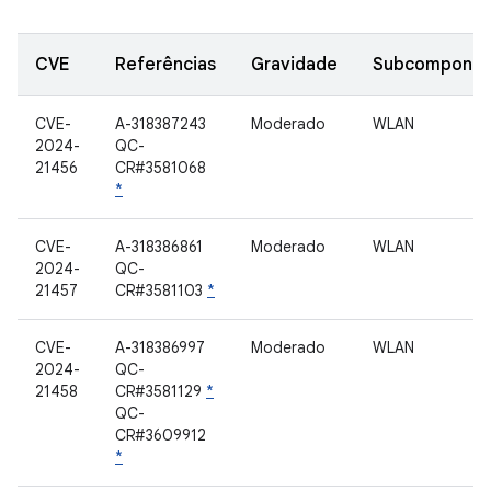
CVE
Referências
Gravidade
Subcomponen
CVE-
A-318387243
Moderado
WLAN
2024-
QC-
21456
CR#3581068
*
CVE-
A-318386861
Moderado
WLAN
2024-
QC-
21457
CR#3581103
*
CVE-
A-318386997
Moderado
WLAN
2024-
QC-
21458
CR#3581129
*
QC-
CR#3609912
*