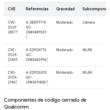
CVE
Referencias
Gravedad
Subcomponen
CVE-
A-283319714
Moderado
Cámara
2023-
QC-
28577
CR#3489559
*
CVE-
A-323926776
Moderado
WLAN
2024-
QC-
21459
CR#3582496
*
CVE-
A-323926303
Moderado
WLAN
2024-
QC-
21467
CR#3591858
*
Componentes de código cerrado de
Qualcomm