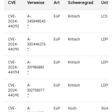
CVE
Verweise
Art
Schweregrad
Unte
CVE-
A-
EoP
Kritisch
LCS
2024-
345848543
44092
*
CVE-
A-
EoP
Kritisch
LDFW
2024-
330446276
44093
*
CVE-
A-
EoP
Kritisch
LDFW
2024-
331986883
44094
*
CVE-
A-
EoP
Kritisch
LDFW
2024-
332758377
44095
*
CVE-
A-
EoP
Hoch
Vorins