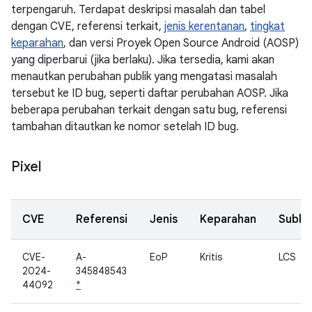
terpengaruh. Terdapat deskripsi masalah dan tabel
dengan CVE, referensi terkait,
jenis kerentanan
,
tingkat
keparahan
, dan versi Proyek Open Source Android (AOSP)
yang diperbarui (jika berlaku). Jika tersedia, kami akan
menautkan perubahan publik yang mengatasi masalah
tersebut ke ID bug, seperti daftar perubahan AOSP. Jika
beberapa perubahan terkait dengan satu bug, referensi
tambahan ditautkan ke nomor setelah ID bug.
Pixel
CVE
Referensi
Jenis
Keparahan
Subk
CVE-
A-
EoP
Kritis
LCS
2024-
345848543
44092
*