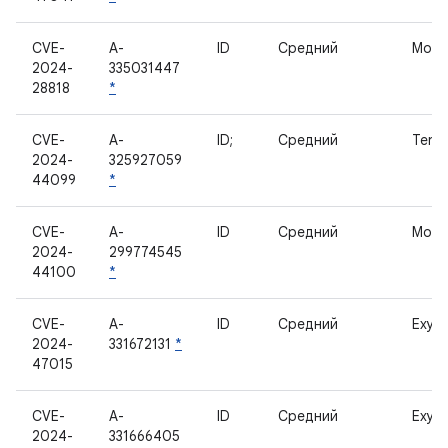
CVE-
A-
ID
Средний
Мод
2024-
335031447
28818
*
CVE-
A-
ID;
Средний
Tens
2024-
325927059
44099
*
CVE-
A-
ID
Средний
Мод
2024-
299774545
44100
*
CVE-
A-
ID
Средний
Exyno
2024-
331672131
*
47015
CVE-
A-
ID
Средний
Exyno
2024-
331666405