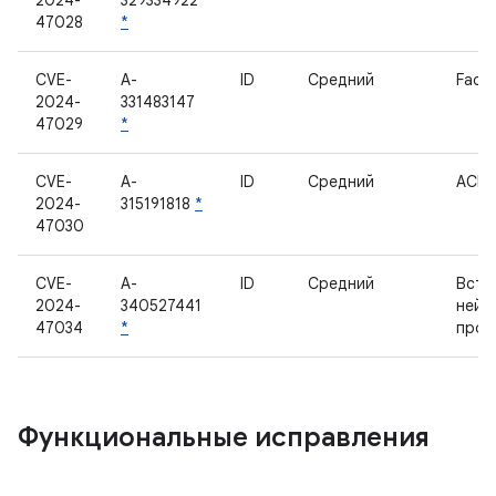
2024-
329334922
47028
*
CVE-
A-
ID
Средний
Face
2024-
331483147
47029
*
CVE-
A-
ID
Средний
ACP
2024-
315191818
*
47030
CVE-
A-
ID
Средний
Встр
2024-
340527441
нейр
47034
*
проц
Функциональные исправления