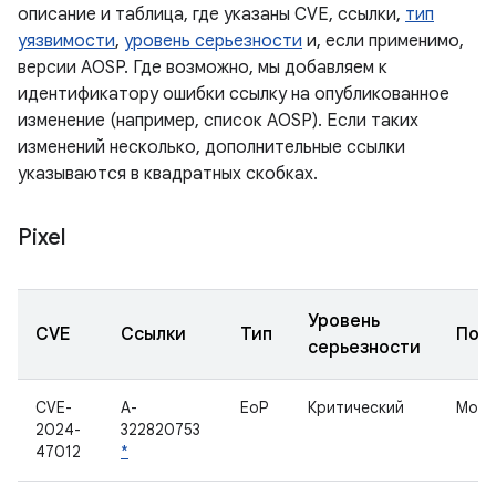
описание и таблица, где указаны CVE, ссылки,
тип
уязвимости
,
уровень серьезности
и, если применимо,
версии AOSP. Где возможно, мы добавляем к
идентификатору ошибки ссылку на опубликованное
изменение (например, список AOSP). Если таких
изменений несколько, дополнительные ссылки
указываются в квадратных скобках.
Pixel
Уровень
CVE
Ссылки
Тип
Под
серьезности
CVE-
A-
EoP
Критический
Модем
2024-
322820753
47012
*