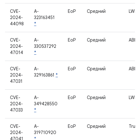
CVE-
A-
EoP
Средний
LWIS
2024-
323163451
44098
*
CVE-
A-
EoP
Средний
ABL
2024-
330537292
47014
*
CVE-
A-
EoP
Средний
ABL
2024-
329163861
*
47031
CVE-
A-
EoP
Средний
LWIS
2024-
349428550
47033
*
CVE-
A-
EoP
Средний
Trus
2024-
319710920
47041
*