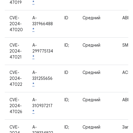
47019
*
CVE-
A-
ID
Средний
ABL
2024-
331966488
47020
*
CVE-
A-
ID;
Средний
SMS
2024-
299775134
47021
*
CVE-
A-
ID
Средний
ACP
2024-
331255656
47022
*
CVE-
A-
ID;
Средний
ABL
2024-
310937217
47026
*
CVE-
A-
ID;
Средний
Загр