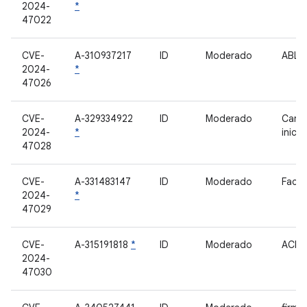
2024-
*
47022
CVE-
A-310937217
ID
Moderado
ABL
2024-
*
47026
CVE-
A-329334922
ID
Moderado
Carr
2024-
*
inicia
47028
CVE-
A-331483147
ID
Moderado
Face
2024-
*
47029
CVE-
A-315191818
*
ID
Moderado
ACP
2024-
47030