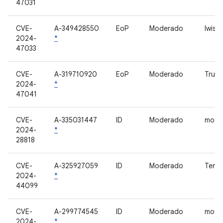
47031
CVE-
A-349428550
EoP
Moderado
lwis
2024-
*
47033
CVE-
A-319710920
EoP
Moderado
Trus
2024-
*
47041
CVE-
A-335031447
ID
Moderado
mod
2024-
*
28818
CVE-
A-325927059
ID
Moderado
Tens
2024-
*
44099
CVE-
A-299774545
ID
Moderado
mod
2024-
*