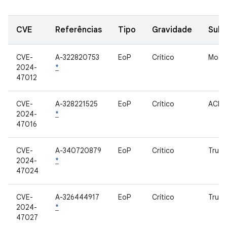
CVE
Referências
Tipo
Gravidade
Sub
CVE-
A-322820753
EoP
Crítico
Modem
2024-
*
47012
CVE-
A-328221525
EoP
Crítico
ACP
2024-
*
47016
CVE-
A-340720879
EoP
Crítico
Trust
2024-
*
47024
CVE-
A-326444917
EoP
Crítico
Trust
2024-
*
47027