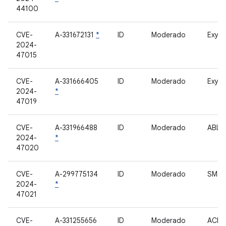
44100
CVE-
A-331672131
*
ID
Moderado
Exyno
2024-
47015
CVE-
A-331666405
ID
Moderado
Exyno
2024-
*
47019
CVE-
A-331966488
ID
Moderado
ABL
2024-
*
47020
CVE-
A-299775134
ID
Moderado
SMS
2024-
*
47021
CVE-
A-331255656
ID
Moderado
ACP