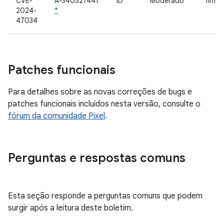
CVE-
A-340527441
ID
Moderado
firmw
2024-
*
47034
Patches funcionais
Para detalhes sobre as novas correções de bugs e
patches funcionais incluídos nesta versão, consulte o
fórum da comunidade Pixel
.
Perguntas e respostas comuns
Esta seção responde a perguntas comuns que podem
surgir após a leitura deste boletim.