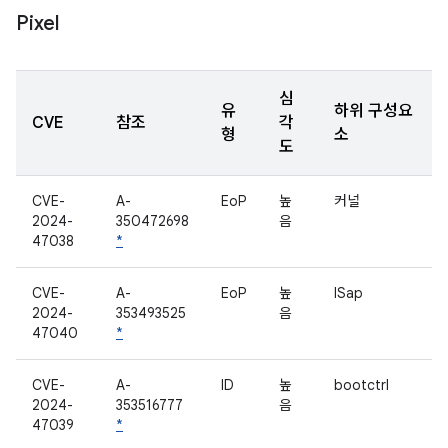
Pixel
심
유
하위 구성요
CVE
참조
각
형
소
도
CVE-
A-
EoP
높
커널
2024-
350472698
음
47038
*
CVE-
A-
EoP
높
ISap
2024-
353493525
음
47040
*
CVE-
A-
ID
높
bootctrl
2024-
353516777
음
47039
*