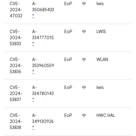
CVE-
A-
EoP
中
lwis
2024-
350685433
47032
*
CVE-
A-
EoP
中
LWIS
2024-
334777015
53833
*
CVE-
A-
EoP
中
WLAN
2024-
353960559
53836
*
CVE-
A-
EoP
中
lwis
2024-
334780143
53837
*
CVE-
A-
EoP
中
HWC HAL
2024-
349130926
53838
*