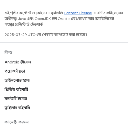
এই পৃষ্ঠার কন্টেন্ট ও কোডের নমুনাগুলি
Content License
-এ বর্ণিত লাইসেন্সের
অধীনস্থ। Java এবং OpenJDK হল Oracle এবং/অথবা তার অ্যাফিলিয়েট
সংস্থার রেজিস্টার্ড ট্রেডমার্ক।
2025-07-29 UTC-তে শেষবার আপডেট করা হয়েছে।
বিল্ড
Android স্টোরেজ
প্রয়োজনীয়তা
ডাউনলোড হচ্ছে
প্রিভিউ বাইনারি
ফ্যাক্টরি ইমেজ
ড্রাইভার বাইনারি
কানেক্ট করুন