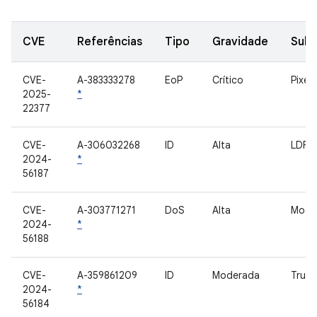
CVE
Referências
Tipo
Gravidade
Sub
CVE-
A-383333278
EoP
Crítico
Pixel
2025-
*
22377
CVE-
A-306032268
ID
Alta
LDFW
2024-
*
56187
CVE-
A-303771271
DoS
Alta
Mod
2024-
*
56188
CVE-
A-359861209
ID
Moderada
Trust
2024-
*
56184