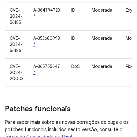
CVE-
A-364794723
ID
Moderada
Exyno
2024-
*
56185
CVE-
A-353680998
ID
Moderada
Mod
2024-
*
56186
CVE-
A-365755647
DoS
Moderada
Pixel
2024-
*
20003
Patches funcionais
Para saber mais sobre as novas correções de bugs e os
patches funcionais incluídos nesta versão, consulte o