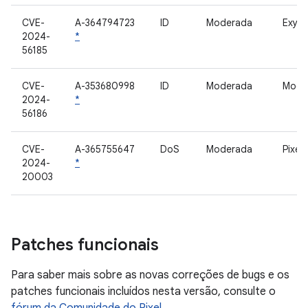
CVE-
A-364794723
ID
Moderada
Exyno
2024-
*
56185
CVE-
A-353680998
ID
Moderada
Mod
2024-
*
56186
CVE-
A-365755647
DoS
Moderada
Pixel
2024-
*
20003
Patches funcionais
Para saber mais sobre as novas correções de bugs e os
patches funcionais incluídos nesta versão, consulte o