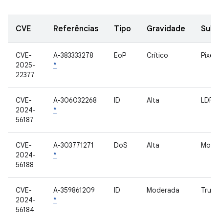
CVE
Referências
Tipo
Gravidade
Sub
CVE-
A-383333278
EoP
Crítico
Pixel
2025-
*
22377
CVE-
A-306032268
ID
Alta
LDFW
2024-
*
56187
CVE-
A-303771271
DoS
Alta
Mod
2024-
*
56188
CVE-
A-359861209
ID
Moderada
Trust
2024-
*
56184