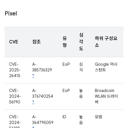
Pixel
심
유
하위 구성요
CVE
참조
각
형
소
도
CVE-
A-
EoP
심
Google 어시
2025-
385736329
각
스턴트
26415
*
CVE-
A-
EoP
높
Broadcom
2024-
376740254
음
WLAN 드라이
56190
*
버
CVE-
A-
ID
높
모뎀
2024-
364795059
음