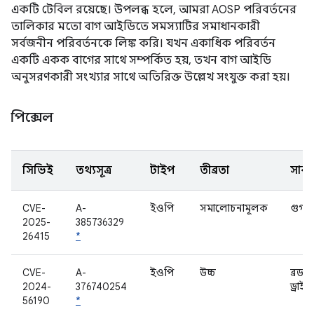
একটি টেবিল রয়েছে। উপলব্ধ হলে, আমরা AOSP পরিবর্তনের
তালিকার মতো বাগ আইডিতে সমস্যাটির সমাধানকারী
সর্বজনীন পরিবর্তনকে লিঙ্ক করি। যখন একাধিক পরিবর্তন
একটি একক বাগের সাথে সম্পর্কিত হয়, তখন বাগ আইডি
অনুসরণকারী সংখ্যার সাথে অতিরিক্ত উল্লেখ সংযুক্ত করা হয়।
পিক্সেল
সিভিই
তথ্যসূত্র
টাইপ
তীব্রতা
সাবক
CVE-
A-
ইওপি
সমালোচনামূলক
গুগল
2025-
385736329
26415
*
CVE-
A-
ইওপি
উচ্চ
ব্রড
2024-
376740254
ড্রাইভ
56190
*