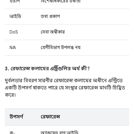
ইওপি
বিশেষাধিকারের উচ্চতা
আইডি
তথ্য প্রকাশ
DoS
সেবা অস্বীকার
N/A
শ্রেণীবিভাগ উপলব্ধ নয়
3.
রেফারেন্স
কলামের এন্ট্রিগুলির অর্থ কী?
দুর্বলতার বিবরণ সারণীর
রেফারেন্স
কলামের অধীনে এন্ট্রিতে
একটি উপসর্গ থাকতে পারে যে সংস্থার রেফারেন্স মানটি চিহ্নিত
করে।
উপসর্গ
রেফারেন্স
ক-
অ্যান্ড্রয়েড বাগ আইডি