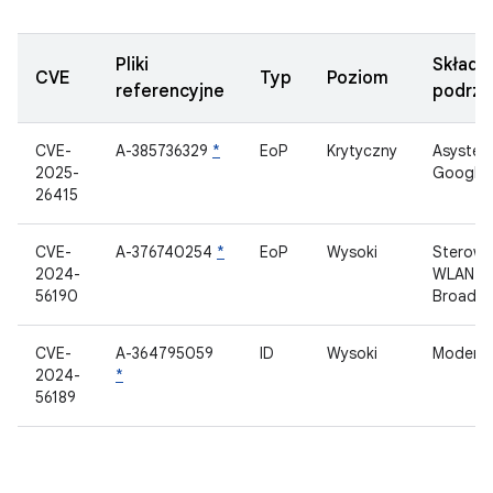
Pliki
Składn
CVE
Typ
Poziom
referencyjne
podrzę
CVE-
A-385736329
*
EoP
Krytyczny
Asysten
2025-
Google
26415
CVE-
A-376740254
*
EoP
Wysoki
Sterown
2024-
WLAN
56190
Broadc
CVE-
A-364795059
ID
Wysoki
Modem
2024-
*
56189