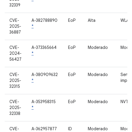
32339
CVE-
A-382788890
EoP
Alta
WLAN
2025-
*
36887
CVE-
A-373365664
EoP
Moderado
Modem
2024-
*
56427
CVE-
A-380909632
EoP
Moderado
Senso
2025-
*
impre
32315
CVE-
A-353958315
EoP
Moderado
NVT
2025-
*
32338
CVE-
A-362957877
ID
Moderado
Mode