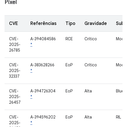
Pixel
CVE
Referências
Tipo
Gravidade
Sub
CVE-
A-394084586
RCE
Crítico
Mode
2025-
*
26785
CVE-
A-383628266
EoP
Crítico
Mode
2025-
*
32337
CVE-
A-394726304
EoP
Alta
Bluet
2025-
*
26457
CVE-
A-394596202
EoP
Alta
RIL
2025-
*